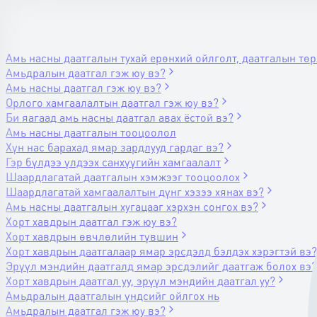
Амь насны даатгалын тухай ерөнхий ойлголт, даатгалын тө
Амьдралын даатгал гэж юу вэ?
Амь насны даатгал гэж юу вэ?
Орлого хамгаалалтын даатгал гэж юу вэ?
Би яагаад амь насны даатгал авах ёстой вэ?
Амь насны даатгалын тооцоолол
Хүн нас барахад ямар зардлууд гардаг вэ?
Гэр бүлдээ үлдээх санхүүгийн хамгаалалт
Шаардлагатай даатгалын хэмжээг тооцоолох
Шаардлагатай хамгаалалтын дүнг хэзээ хянах вэ?
Амь насны даатгалын хугацааг хэрхэн сонгох вэ?
Хорт хавдрын даатгал гэж юу вэ?
Хорт хавдрын өвчлөлийн түвшин
Хорт хавдрын даатгалаар ямар эрсдэлд бэлдэх хэрэгтэй вэ?
Эрүүл мэндийн даатгалд ямар эрсдэлийг даатгаж болох вэ?
Хорт хавдрын даатгал уу, эрүүл мэндийн даатгал уу?
Амьдралын даатгалын үндсийг ойлгох нь
Амьдралын даатгал гэж юу вэ?