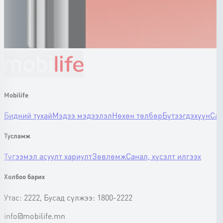
Mobilife
Бидний тухай
Мэдээ мэдээлэл
Нөхөн төлбөр
Бүтээгдэхүүн
Сан
Тусламж
Түгээмэл асуулт хариулт
Зөвлөмж
Санал, хүсэлт илгээх
Холбоо барих
Утас: 2222, Бусад сүлжээ: 1800-2222
info@mobilife.mn