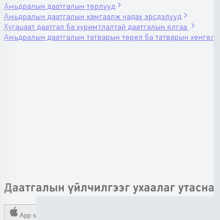
Амьдралын даатгалын төрлүүд
Амьдралын даатгалын хамгаалж чадах эрсдэлүүд
Хугацаат даатгал ба хуримтлалтай даатгалын ялгаа
Амьдралын даатгалын татварын төрөл ба татварын хөнгөлө
Даатгалын үйлчилгээг ухаалаг утаснаа
App store
Google play