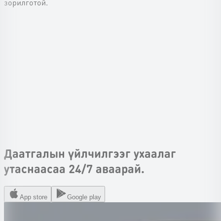
зорилготой.
Даатгалын үйлчилгээг ухаалаг
утаснаасаа 24/7 аваарай.
App store
Google play