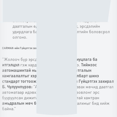
давуу тал; нийгмийн хариуцлагаа тоон баримтаар
нотлох; сургуулийн нийгэмлэгийн эрсдэлийн
түвшинг бууруулах бодит нөлөө.
Боловсролын өдөрлөг:
Жил бүр “Амьдралын
даатгалын өдөр” зохион байгуулж, эрсдэлийн
удирдлага ба санхүүгийн төлөвлөлтийн боловсрол
олгоно.
CARMAX-ийн Гүйцэтгэх захирал О.Ундрах:
“Жолооч бүр эрсдэлийг айдас бус,
хариуцлага ба
итгэлцэл
гэж хардаг соёлыг бид түгээнэ.
Тиймээс
автомашинтай нь хамт амьдралын даатгалын
хамгаалалтыг хэрэглэгчдээ хүргэж, салбарт шинэ
стандарт тогтоож байна.” Mobilife-ийн Гүйцэтгэх захирал
Б. Чулуунпүрэв:
“Автомашин худалдан авах мөчид даатгал
автоматаар идэвхжих нь хэрэглэгчийн зовлонг эрс
бууруулсан дижитал шийдэл. CARMAX-тай хамтран
амьдралын мөч бүрийг тайван
болгох алхмыг бид хийж
байна.”