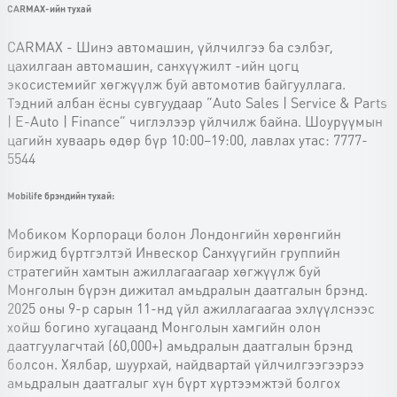
CARMAX-ийн тухай
CARMAX - Шинэ автомашин, үйлчилгээ ба сэлбэг,
цахилгаан автомашин, санхүүжилт -ийн цогц
экосистемийг хөгжүүлж буй автомотив байгууллага.
Тэдний албан ёсны сувгуудаар “Auto Sales | Service & Parts
| E-Auto | Finance” чиглэлээр үйлчилж байна. Шоурүүмын
цагийн хуваарь өдөр бүр 10:00–19:00, лавлах утас: 7777-
5544
Mobilife брэндийн тухай:
Мобиком Корпораци болон Лондонгийн хөрөнгийн
биржид бүртгэлтэй Инвескор Санхүүгийн группийн
стратегийн хамтын ажиллагаагаар хөгжүүлж буй
Монголын бүрэн дижитал амьдралын даатгалын брэнд.
2025 оны 9-р сарын 11-нд үйл ажиллагаагаа эхлүүлснээс
хойш богино хугацаанд Монголын хамгийн олон
даатгуулагчтай (60,000+) амьдралын даатгалын брэнд
болсон. Хялбар, шуурхай, найдвартай үйлчилгээгээрээ
амьдралын даатгалыг хүн бүрт хүртээмжтэй болгох