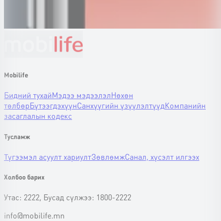
Mobilife
Бидний тухай
Мэдээ мэдээлэл
Нөхөн
төлбөр
Бүтээгдэхүүн
Санхүүгийн үзүүлэлтүүд
Компанийн
засаглалын кодекс
Тусламж
Түгээмэл асуулт хариулт
Зөвлөмж
Санал, хүсэлт илгээх
Холбоо барих
Утас: 2222, Бусад сүлжээ: 1800-2222
info@mobilife.mn