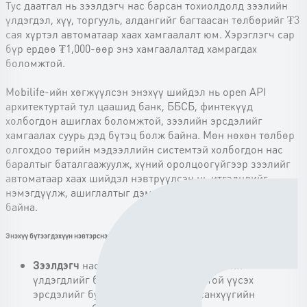
Тус даатгал нь зээлдэгч нас барсан тохиолдолд зээлийн
үлдэгдэл, хүү, торгууль, алдангийг багтаасан төлбөрийг ₮3
сая хүртэл автоматаар хаах хамгаалалт юм. Хэрэглэгч сар
бүр ердөө ₮1,000-өөр энэ хамгаалалтад хамрагдах
боломжтой.
Mobilife-ийн хөгжүүлсэн энэхүү шийдэл нь open API
архитектуртай тул цаашид банк, ББСБ, финтекүүд
холбогдон ашиглах боломжтой, зээлийн эрсдэлийг
хамгаалах суурь дэд бүтэц болж байна. Мөн нөхөн төлбөр
олгохдоо төрийн мэдээллийн системтэй холбогдон нас
баралтыг баталгаажуулж, хүний оролцоогүйгээр зээлийг
автоматаар хаах шийдэл нэвтрүүлсэн нь итгэлцлийг
нэмэгдүүлж, ашиглалтыг дэмжих чухал нөхцөл болж
байна.
Энэхүү бүтээгдэхүүн нэвтэрснээр:
Зээлдэгч
нас барсан тохиолдолд зээлийн
үлдэгдлийг барагдуулахтай холбоотой үүсэх
эрсдэлийг бууруулж, гэр бүлд нь санхүүгийн