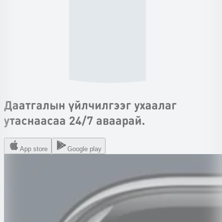
Даатгалын үйлчилгээг ухаалаг
утаснаасаа 24/7 аваарай.
App store
Google play