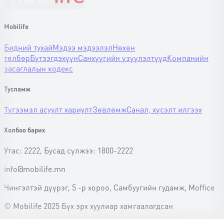
Mobilife
Бидний тухай
Мэдээ мэдээлэл
Нөхөн
төлбөр
Бүтээгдэхүүн
Санхүүгийн үзүүлэлтүүд
Компанийн
засаглалын кодекс
Тусламж
Түгээмэл асуулт хариулт
Зөвлөмж
Санал, хүсэлт илгээх
Холбоо барих
Утас: 2222, Бусад сүлжээ: 1800-2222
info@mobilife.mn
Чингэлтэй дүүрэг, 5 -р хороо, Самбуугийн гудамж, Moffice
© Mobilife 2025 Бүх эрх хуулиар хамгаалагдсан