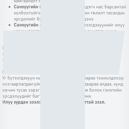
хамгаалалт бий болгоно.
Санхүүгийн байгууллагуудад
зээлдэгч нас барсантай
холбоотойгоор үүсэх зээлийн эргэн төлөлт тасалдах
эрсдэлийг бууруулах боломж бүрдэнэ.
Санхүүгийн зах зээлд
зээлийн бүтээгдэхүүнийг илүү
хариуцлагатай, хамгаалалттайгаар ашиглах шинэ
соёл төлөвшихөд дэмжлэг үзүүлнэ.
Pocket аппликейшн энэхүү шийдлийг зах зээлд
нэвтрүүлэн 14 хоногийн дотор 10,000 иргэнийг
хамгаалалттай болгож чадсан нь санхүүгийн салбарт
технологийн хэрэглээг дэмжиж, инновацыг түүчээлэгч
байгууллага гэдгээ дахин харуулж байна.
Уг бүтээгдэхүүн нь цаашид зөвхөн нас барах тохиолдлоор
хязгаарлагдахгүйгээр хөдөлмөрийн чадвараа алдах, хүнд
өвчин тусах зэрэг хүний амьдралд үүсэж болох гэнэтийн
эрсдэлүүдийг багтаахаар төлөвлөж байна.
Илүү хурдан зээлээс - Илүү хамгаалалттай зээл.