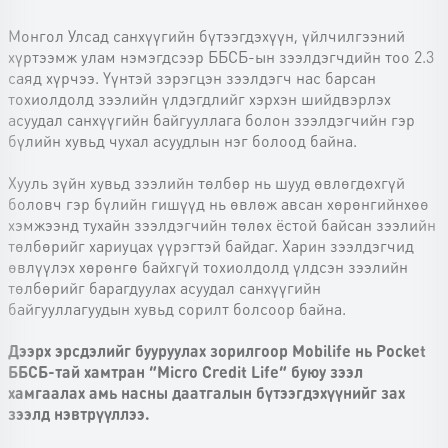
Монгол Улсад санхүүгийн бүтээгдэхүүн, үйлчилгээний
хүртээмж улам нэмэгдсээр ББСБ-ын зээлдэгчдийн тоо 2.3
саяд хүрчээ. Үүнтэй зэрэгцэн зээлдэгч нас барсан
тохиолдолд зээлийн үлдэгдлийг хэрхэн шийдвэрлэх
асуудал санхүүгийн байгууллага болон зээлдэгчийн гэр
бүлийн хувьд чухал асуудлын нэг болоод байна.
Хууль зүйн хувьд зээлийн төлбөр нь шууд өвлөгдөхгүй
боловч гэр бүлийн гишүүд нь өвлөж авсан хөрөнгийнхөө
хэмжээнд тухайн зээлдэгчийн төлөх ёстой байсан зээлийн
төлбөрийг хариуцах үүрэгтэй байдаг. Харин зээлдэгчид
өвлүүлэх хөрөнгө байхгүй тохиолдолд үлдсэн зээлийн
төлбөрийг барагдуулах асуудал санхүүгийн
байгууллагуудын хувьд сорилт болсоор байна.
Дээрх эрсдэлийг бууруулах зорилгоор Mobilife нь Pocket
ББСБ-тай хамтран “Micro Credit Life” буюу зээл
хамгаалах амь насны даатгалын бүтээгдэхүүнийг зах
зээлд нэвтрүүллээ.