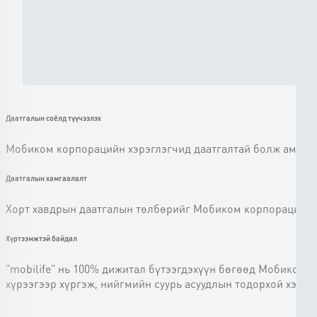
Даатгалын соёлд түүчээлэх
Мобиком корпорацийн хэрэглэгчид даатгалтай болж амьдра
Даатгалын хамгаалалт
Хорт хавдрын даатгалын төлбөрийг Мобиком корпораци даа
Хүртээмжтэй байдал
"mobilife" нь 100% дижитал бүтээгдэхүүн бөгөөд Мобиком 
хүрээгээр хүргэж, нийгмийн суурь асуудлын тодорхой хэсг