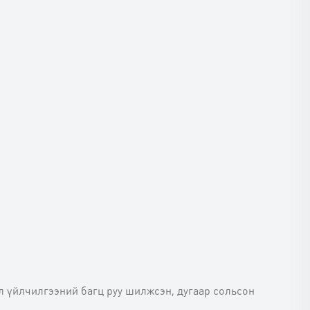
йл үйлчилгээний багц руу шилжсэн, дугаар сольсон