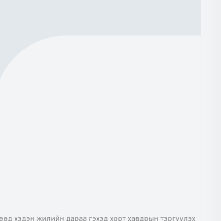
өд хэдэн жилийн дараа гэхэд хорт хавдрын тэргүүлэх