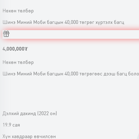
Нөхөн төлбөр
Шинэ Миний Моби багцын 40,000 төгрөг хүртэлх багц
4,000,000
₮
Нөхөн төлбөр
Шинэ Миний Моби багцын 40,000 төгрөгөөс дээш багц болон 
Дэлхий дахинд
(
2022 он
)
19.9 сая
Xүн хавдраар өвчилсөн