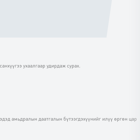
анхүүгээ ухаалгаар удирдаж сурах.
гэдэд амьдралын даатгалын бүтээгдэхүүнийг илүү өргөн цар