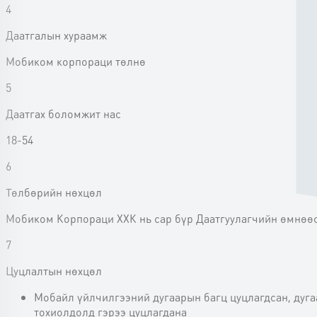
4
Даатгалын хураамж
Мобиком корпораци төлнө
5
Даатгах боломжит нас
18-54
6
Төлбөрийн нөхцөл
Мобиком Корпораци ХХК нь сар бүр Даатгуулагчийн өмнөө
7
Цуцлалтын нөхцөл
Мобайл үйлчилгээний дугаарын багц цуцлагдсан, дугаа
тохиолдолд гэрээ цуцлагдана