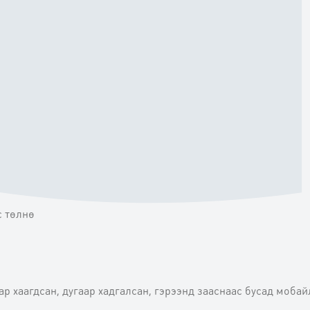
с төлнө
р хаагдсан, дугаар хадгалсан, гэрээнд зааснаас бусад моба