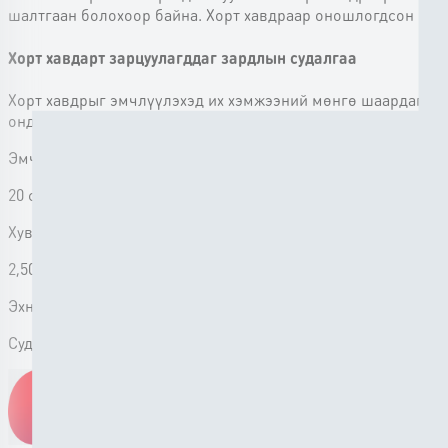
шалтгаан болохоор байна. Хорт хавдраар оношлогдсон иргэ
Хорт хавдарт зарцуулагддаг зардлын судалгаа
Хорт хавдрыг эмчлүүлэхэд их хэмжээний мөнгө шаардагддаг 
онд “Хавдрын тусламж үйлчилгээний чиглэлээр хувь хүний х
Эмчилгээний зардлын задаргаа
20 сая хүртэл
₮
Хувь хүний халааснаас гарах зардал
2,500,000₮
Эхний шатны оношилгооны зардал
Судалгаанд оролцогчдын 25% нь хавдрын эмчилгээний зард