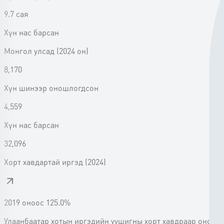
9.7 сая
Xүн нас барсан
Монгол улсад
(
2024 он
)
8,170
Xүн шинээр оношлогдсон
4,559
Xүн нас барсан
32,096
Xорт хавдартай иргэд
(2024)
2019 оноос 125.0%
Улаанбаатар хотын иргэдийн уушигны хорт хавдраар оношло